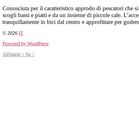
Salta
Conosciuta per il caratteristico approdo di pescatori che si
al
scogli bassi e piatti e da un insieme di piccole cale. L’a
contenuto
tranquillamente in bici dal centro e approfittare per goder
© 2026
IT
Powered by WordPress
All'inizio
↑
Su
↑