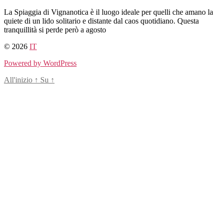
Salta
La Spiaggia di Vignanotica è il luogo ideale per quelli che amano la
al
quiete di un lido solitario e distante dal caos quotidiano. Questa
contenuto
tranquillità si perde però a agosto
© 2026
IT
Powered by WordPress
All'inizio
↑
Su
↑