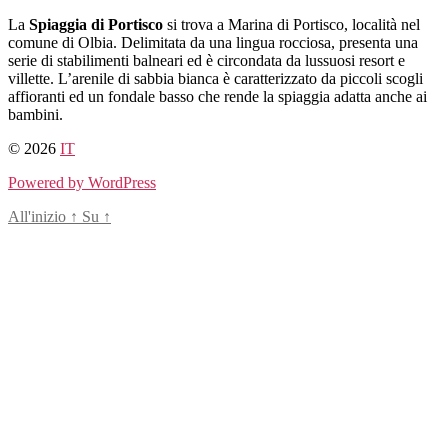
Salta
La
Spiaggia di Portisco
si trova a Marina di Portisco, località nel
al
comune di Olbia. Delimitata da una lingua rocciosa, presenta una
contenuto
serie di stabilimenti balneari ed è circondata da lussuosi resort e
villette. L’arenile di sabbia bianca è caratterizzato da piccoli scogli
affioranti ed un fondale basso che rende la spiaggia adatta anche ai
bambini.
© 2026
IT
Powered by WordPress
All'inizio
↑
Su
↑