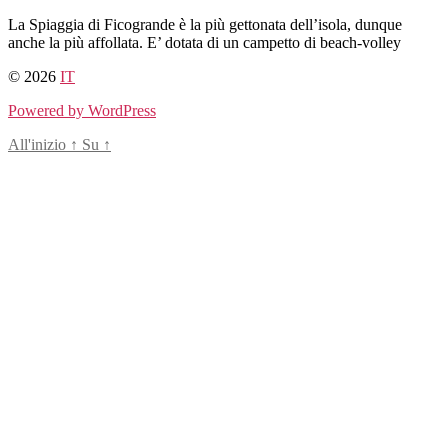
Salta
La Spiaggia di Ficogrande è la più gettonata dell’isola, dunque
al
anche la più affollata. E’ dotata di un campetto di beach-volley
contenuto
© 2026
IT
Powered by WordPress
All'inizio
↑
Su
↑