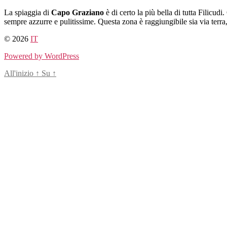
Salta
La spiaggia di
Capo Graziano
è di certo la più bella di tutta Filicudi
al
sempre azzurre e pulitissime. Questa zona è raggiungibile sia via terra
contenuto
© 2026
IT
Powered by WordPress
All'inizio
↑
Su
↑