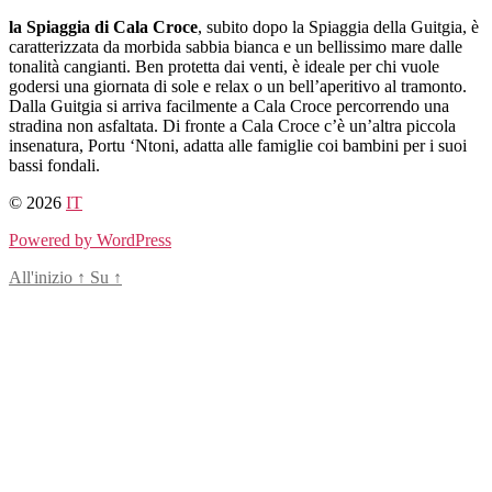
Salta
la Spiaggia di Cala Croce
, subito dopo la Spiaggia della Guitgia, è
al
caratterizzata da morbida sabbia bianca e un bellissimo mare dalle
contenuto
tonalità cangianti. Ben protetta dai venti, è ideale per chi vuole
godersi una giornata di sole e relax o un bell’aperitivo al tramonto.
Dalla Guitgia si arriva facilmente a Cala Croce
percorrendo una
stradina non asfaltata. Di fronte a Cala Croce c’è un’altra piccola
insenatura, Portu ‘Ntoni, adatta alle famiglie coi bambini per i suoi
bassi fondali.
© 2026
IT
Powered by WordPress
All'inizio
↑
Su
↑