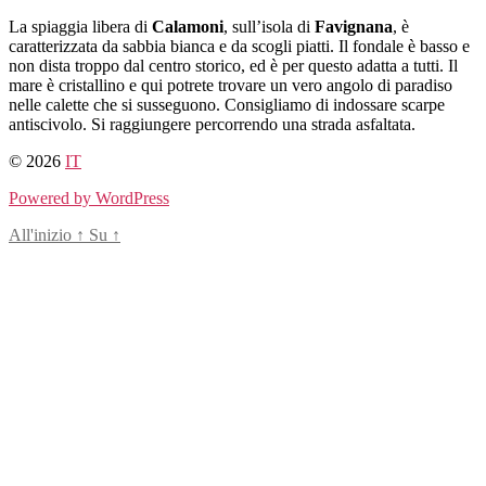
Salta
La spiaggia libera di
Calamoni
, sull’isola di
Favignana
, è
al
caratterizzata da sabbia bianca e da scogli piatti. Il fondale è basso e
contenuto
non dista troppo dal centro storico, ed è per questo adatta a tutti. Il
mare è cristallino e qui potrete trovare un vero angolo di paradiso
nelle calette che si susseguono. Consigliamo di indossare scarpe
antiscivolo. Si raggiungere percorrendo una strada asfaltata.
© 2026
IT
Powered by WordPress
All'inizio
↑
Su
↑