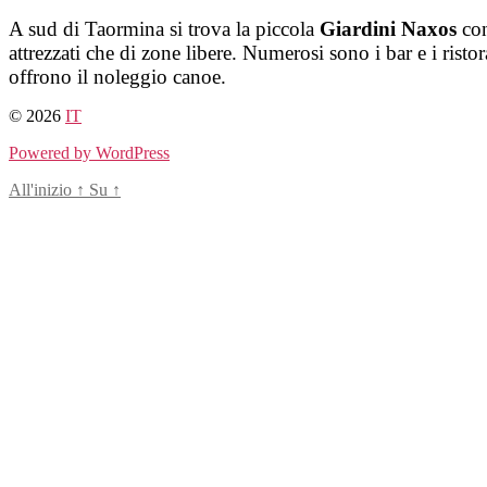
Salta
A sud di Taormina si trova la piccola
Giardini Naxos
con
al
attrezzati che di zone libere. Numerosi sono i bar e i risto
contenuto
offrono il noleggio canoe.
© 2026
IT
Powered by WordPress
All'inizio
↑
Su
↑