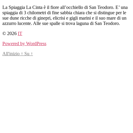
Salta
La Spiaggia La Cinta è il fiore all’occhiello di San Teodoro. E’ una
al
spiaggia di 3 chilometri di fine sabbia chiara che si distingue per le
contenuto
sue dune ricche di ginepri, elicrisi e gigli marini e il suo mare di un
azzurro lucente. Alle sue spalle si trova laguna di San Teodoro.
© 2026
IT
Powered by WordPress
All'inizio
↑
Su
↑