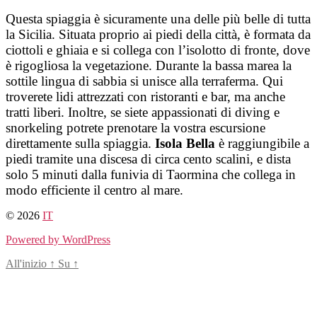
Salta
Questa spiaggia è sicuramente una delle più belle di tutta
al
la Sicilia. Situata proprio ai piedi della città, è formata da
contenuto
ciottoli e ghiaia e si collega con l’isolotto di fronte, dove
è rigogliosa la vegetazione. Durante la bassa marea la
sottile lingua di sabbia si unisce alla terraferma. Qui
troverete lidi attrezzati con ristoranti e bar, ma anche
tratti liberi. Inoltre, se siete appassionati di diving e
snorkeling potrete prenotare la vostra escursione
direttamente sulla spiaggia.
Isola Bella
è raggiungibile a
piedi tramite una discesa di circa cento scalini, e dista
solo 5 minuti dalla funivia di Taormina che collega in
modo efficiente il centro al mare.
© 2026
IT
Powered by WordPress
All'inizio
↑
Su
↑