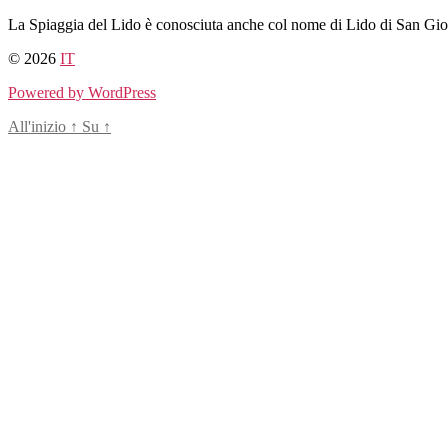
Salta
La Spiaggia del Lido è conosciuta anche col nome di Lido di San Giovan
al
© 2026
IT
contenuto
Powered by WordPress
All'inizio
↑
Su
↑