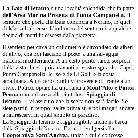
Salta
La Baia di Ieranto
è una località splendida che fa parte
al
dell’Area Marina Protetta di Punta Campanella
. Il
contenuto
sentiero che porta alla Baia comincia a Nerano, in quel
di Massa Lubrense. L’imbocco del sentiero è a qualche
decina di metri in discesa dalla piazzetta.
Il sentiero per circa un chilometro è circondato da alberi
di ulivo, che poi lasciano il posto a una selvaggia
macchia mediterranea. A un certo punto sarete sorpresi
dalla vista che si aprirà davanti al vostro sguardo: Capri,
Punta Campanella, le Isole de Li Galli e la costa
amalfitana. A un certo punto vi troverete di fronte a un
bivio. Potrete optare tra una salita a
Mont’Alto
e
Punta
Penna
o una discesa alla ciottolosa
Spiaggia di
Ieranto
. E vi assicuro che la scelta non sarà facile. Se
siete partiti in tempo, salite prima su e poi magari andate
a rinfrescarvi in quell’angolo di paradiso.
La Spiaggia di Ieranto è raggiungibile anche in barca
dalla Spiaggia di Nerano. Basterà rivolgersi alla
Cooperativa Sant’Andrea
, unica a cui è concesso