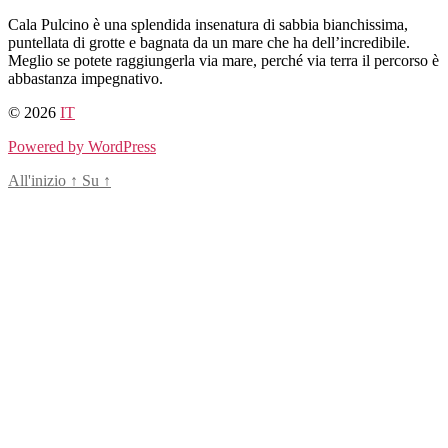
Salta
Cala Pulcino
è
una splendida insenatura di sabbia bianchissima,
al
puntellata di grotte e bagnata da un mare che ha dell’incredibile.
contenuto
Meglio se potete raggiungerla via mare, perché via terra il percorso è
abbastanza impegnativo.
© 2026
IT
Powered by WordPress
All'inizio
↑
Su
↑