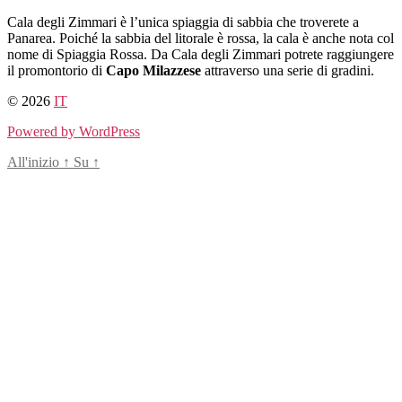
Salta
Cala degli Zimmari è l’unica spiaggia di sabbia che troverete a
al
Panarea. Poiché la sabbia del litorale è rossa, la cala è anche nota col
contenuto
nome di Spiaggia Rossa. Da Cala degli Zimmari potrete raggiungere
il promontorio di
Capo Milazzese
attraverso una serie di gradini.
© 2026
IT
Powered by WordPress
All'inizio
↑
Su
↑