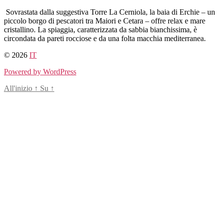
Salta
Sovrastata dalla suggestiva Torre La Cerniola, la baia di Erchie – un
al
piccolo borgo di pescatori tra Maiori e Cetara – offre relax e mare
contenuto
cristallino. La spiaggia, caratterizzata da sabbia bianchissima, è
circondata da pareti rocciose e da una folta macchia mediterranea.
© 2026
IT
Powered by WordPress
All'inizio
↑
Su
↑