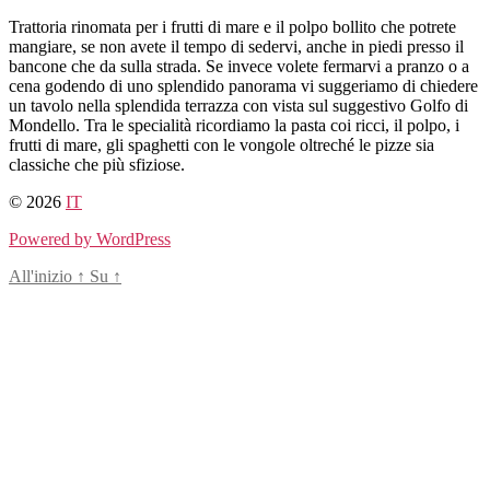
Salta
Trattoria rinomata per i frutti di mare e il polpo bollito che potrete
al
mangiare, se non avete il tempo di sedervi, anche in piedi presso il
contenuto
bancone che da sulla strada. Se invece volete fermarvi a pranzo o a
cena godendo di uno splendido panorama vi suggeriamo di chiedere
un tavolo nella splendida terrazza con vista sul suggestivo Golfo di
Mondello. Tra le specialità ricordiamo la pasta coi ricci, il polpo, i
frutti di mare, gli spaghetti con le vongole oltreché le pizze sia
classiche che più sfiziose.
© 2026
IT
Powered by WordPress
All'inizio
↑
Su
↑