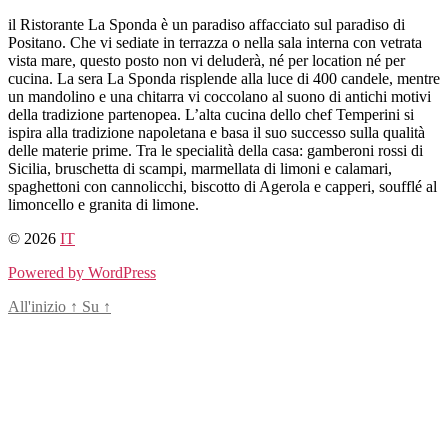
Salta
il Ristorante La Sponda è un paradiso affacciato sul paradiso di
al
Positano. Che vi sediate in terrazza o nella sala interna con vetrata
contenuto
vista mare, questo posto non vi deluderà, né per location né per
cucina. La sera La Sponda risplende alla luce di 400 candele, mentre
un mandolino e una chitarra vi coccolano al suono di antichi motivi
della tradizione partenopea. L’alta cucina dello chef Temperini si
ispira alla tradizione napoletana e basa il suo successo sulla qualità
delle materie prime. Tra le specialità della casa: gamberoni rossi di
Sicilia, bruschetta di scampi, marmellata di limoni e calamari,
spaghettoni con cannolicchi, biscotto di Agerola e capperi, soufflé al
limoncello e granita di limone.
© 2026
IT
Powered by WordPress
All'inizio
↑
Su
↑