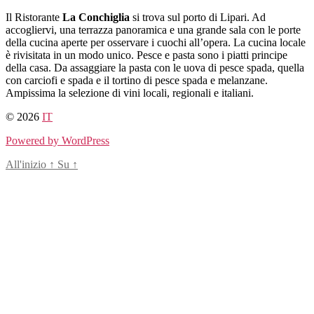
Salta
Il Ristorante
La Conchiglia
si trova sul porto di Lipari. Ad
al
accogliervi, una terrazza panoramica e una grande sala con le porte
contenuto
della cucina aperte per osservare i cuochi all’opera. La cucina locale
è rivisitata in un modo unico. Pesce e pasta sono i piatti principe
della casa. Da assaggiare la pasta con le uova di pesce spada, quella
con carciofi e spada e il tortino di pesce spada e melanzane.
Ampissima la selezione di vini locali, regionali e italiani.
© 2026
IT
Powered by WordPress
All'inizio
↑
Su
↑