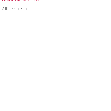
Powered by WordPress
All'inizio
↑
Su
↑