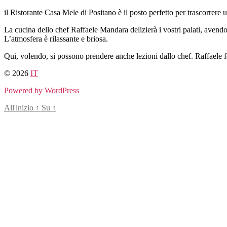
Salta
il Ristorante Casa Mele di Positano è il posto perfetto per trascorrere
al
La cucina dello chef Raffaele Mandara delizierà i vostri palati, avendoo 
contenuto
L’atmosfera è rilassante e briosa.
Qui, volendo, si possono prendere anche lezioni dallo chef. Raffaele for
© 2026
IT
Powered by WordPress
All'inizio
↑
Su
↑