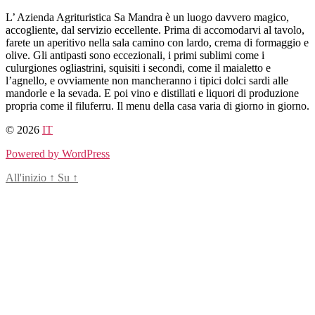
Salta
L’ Azienda Agrituristica Sa Mandra è un luogo davvero magico,
al
accogliente, dal servizio eccellente. Prima di accomodarvi al tavolo,
contenuto
farete un aperitivo nella sala camino con lardo, crema di formaggio e
olive. Gli antipasti sono eccezionali, i primi sublimi come i
culurgiones ogliastrini, squisiti i secondi, come il maialetto e
l’agnello, e ovviamente non mancheranno i tipici dolci sardi alle
mandorle e la sevada. E poi vino e distillati e liquori di produzione
propria come il filuferru. Il menu della casa varia di giorno in giorno.
© 2026
IT
Powered by WordPress
All'inizio
↑
Su
↑