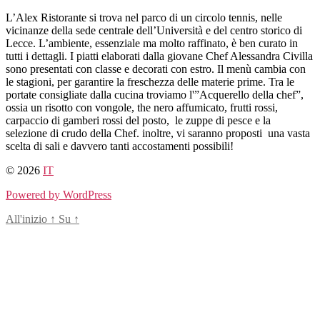
Salta
L’Alex Ristorante si trova nel parco di un circolo tennis, nelle
al
vicinanze della sede centrale dell’Università e del centro storico di
contenuto
Lecce. L’ambiente, essenziale ma molto raffinato, è ben curato in
tutti i dettagli. I piatti elaborati dalla giovane Chef Alessandra Civilla
sono presentati con classe e decorati con estro. Il menù cambia con
le stagioni, per garantire la freschezza delle materie prime. Tra le
portate consigliate dalla cucina troviamo l'”Acquerello della chef”,
ossia un risotto con vongole, the nero affumicato, frutti rossi,
carpaccio di gamberi rossi del posto, le zuppe di pesce e la
selezione di crudo della Chef. inoltre, vi saranno proposti una vasta
scelta di sali e davvero tanti accostamenti possibili!
© 2026
IT
Powered by WordPress
All'inizio
↑
Su
↑