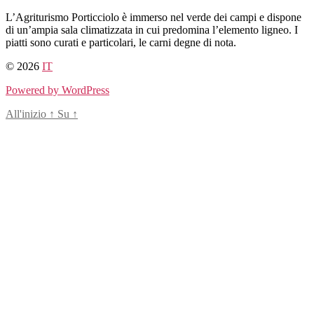
Salta
L’Agriturismo Porticciolo è immerso nel verde dei campi e dispone
al
di un’ampia sala climatizzata in cui predomina l’elemento ligneo. I
contenuto
piatti sono curati e particolari, le carni degne di nota.
© 2026
IT
Powered by WordPress
All'inizio
↑
Su
↑