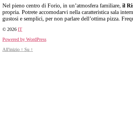
Salta
Nel pieno centro di Forio, in un’atmosfera familiare,
il R
al
propria
.
Potrete accomodarvi nella caratteristica sala intern
contenuto
gustosi e semplici, per non parlare dell’ottima pizza. Freq
© 2026
IT
Powered by WordPress
All'inizio
↑
Su
↑