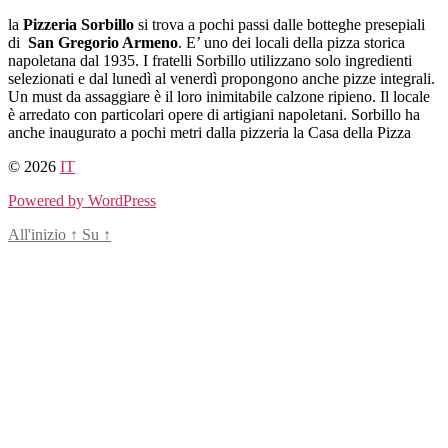
Salta
la
Pizzeria Sorbillo
si trova a pochi passi dalle botteghe presepiali
al
di
San Gregorio Armeno
. E’ uno dei locali della pizza storica
contenuto
napoletana dal 1935. I fratelli Sorbillo utilizzano solo ingredienti
selezionati e dal lunedì al venerdì propongono anche pizze integrali.
Un must da assaggiare è il loro inimitabile calzone ripieno. Il locale
è arredato con particolari opere di artigiani napoletani. Sorbillo ha
anche inaugurato a pochi metri dalla pizzeria la Casa della Pizza
© 2026
IT
Powered by WordPress
All'inizio
↑
Su
↑