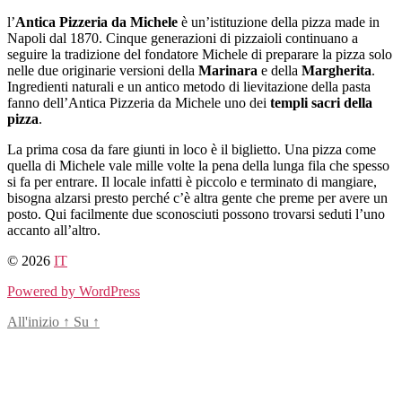
Salta
l’
Antica Pizzeria da Michele
è un’istituzione della pizza made in
al
Napoli dal 1870. Cinque generazioni di pizzaioli continuano a
contenuto
seguire la tradizione del fondatore Michele di preparare la pizza solo
nelle due originarie versioni della
Marinara
e della
Margherita
.
Ingredienti naturali e un antico metodo di lievitazione della pasta
fanno dell’Antica Pizzeria da Michele uno dei
templi sacri della
pizza
.
La prima cosa da fare giunti in loco è il biglietto. Una pizza come
quella di Michele vale mille volte la pena della lunga fila che spesso
si fa per entrare. Il locale infatti è piccolo e terminato di mangiare,
bisogna alzarsi presto perché c’è altra gente che preme per avere un
posto. Qui facilmente due sconosciuti possono trovarsi seduti l’uno
accanto all’altro.
© 2026
IT
Powered by WordPress
All'inizio
↑
Su
↑