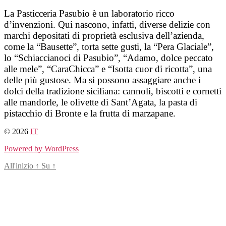
Salta
La Pasticceria Pasubio è un laboratorio ricco
al
d’invenzioni. Qui nascono, infatti, diverse delizie con
contenuto
marchi depositati di proprietà esclusiva dell’azienda,
come la “Bausette”, torta sette gusti, la “Pera Glaciale”,
lo “Schiaccianoci di Pasubio”, “Adamo, dolce peccato
alle mele”, “CaraChicca” e “Isotta cuor di ricotta”, una
delle più gustose. Ma si possono assaggiare anche i
dolci della tradizione siciliana: cannoli, biscotti e cornetti
alle mandorle, le olivette di Sant’Agata, la pasta di
pistacchio di Bronte e la frutta di marzapane.
© 2026
IT
Powered by WordPress
All'inizio
↑
Su
↑