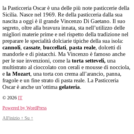
Salta
la Pasticceria Oscar è una delle più note pasticcerie della
al
Sicilia. Nasce nel 1969. Re della pasticceria dalla sua
contenuto
nascita a oggi è il grande Vincenzo Di Gaetano. Il suo
segreto, oltre alla bravura innata, sta nell’utilizzo delle
migliori materie prime e nel rispetto della tradizione nel
preparare le specialità dolciarie tipiche della sua isola:
cannoli
,
cassate
,
buccellati
,
pasta reale
, dolcetti di
mandorle e di pistacchi. Ma Vincenzo è famoso anche
per le sue invenzioni, come la
torta setteveli,
una
multistrato al cioccolato con cerali e mousse di nocciola,
e
la Mozart
, una torta con crema all’arancio, panna,
fragole e un fine strato di pasta reale. La Pasticceria
Oscar è anche un’ottima
gelateria
.
© 2026
IT
Powered by WordPress
All'inizio
↑
Su
↑