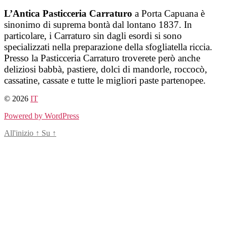
Salta
L’Antica Pasticceria Carraturo
a Porta Capuana è
al
sinonimo di suprema bontà dal lontano 1837. In
contenuto
particolare, i Carraturo sin dagli esordi si sono
specializzati nella preparazione della sfogliatella riccia.
Presso la Pasticceria Carraturo troverete però anche
deliziosi babbà, pastiere, dolci di mandorle, roccocò,
cassatine, cassate e tutte le migliori paste partenopee.
© 2026
IT
Powered by WordPress
All'inizio
↑
Su
↑