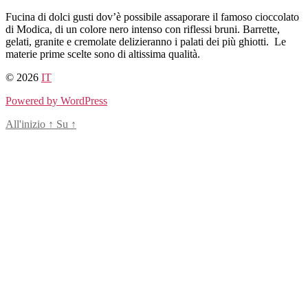
Salta
Fucina di dolci gusti dov’è possibile assaporare il famoso cioccolato
al
di Modica, di un colore nero intenso con riflessi bruni. Barrette,
contenuto
gelati, granite e cremolate delizieranno i palati dei più ghiotti. Le
materie prime scelte sono di altissima qualità.
© 2026
IT
Powered by WordPress
All'inizio
↑
Su
↑