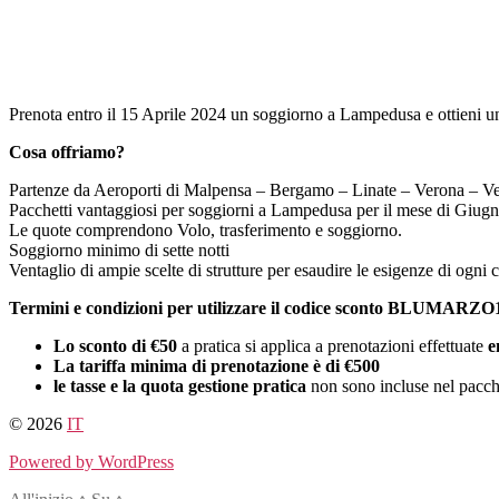
Salta
al
contenuto
Prenota entro il 15 Aprile 2024 un soggiorno a Lampedusa e ottieni u
Cosa offriamo?
Partenze da Aeroporti di Malpensa – Bergamo – Linate – Verona – V
Pacchetti vantaggiosi per soggiorni a Lampedusa per il mese di Giug
Le quote comprendono Volo, trasferimento e soggiorno.
Soggiorno minimo di sette notti
Ventaglio di ampie scelte di strutture per esaudire le esigenze di ogni c
Termini e condizioni per utilizzare il codice sconto BLUMARZO
Lo sconto di €50
a pratica si applica a prenotazioni effettuate
e
La tariffa minima di prenotazione è di €500
le tasse e la quota gestione pratica
non sono incluse nel pacch
© 2026
IT
Powered by WordPress