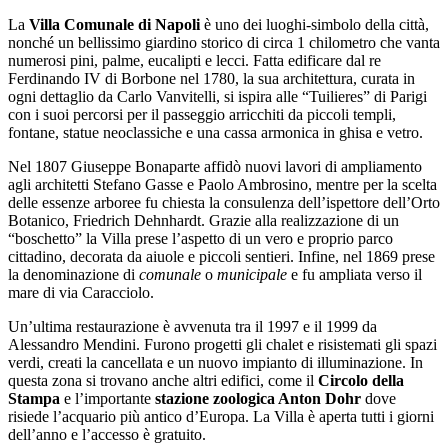
Salta
La
Villa Comunale di Napoli
è uno dei luoghi-simbolo della città,
al
nonché un bellissimo giardino storico di circa 1 chilometro che vanta
contenuto
numerosi pini, palme, eucalipti e lecci. Fatta edificare dal re
Ferdinando IV di Borbone nel 1780, la sua architettura, curata in
ogni dettaglio da Carlo Vanvitelli, si ispira alle “Tuilieres” di Parigi
con i suoi percorsi per il passeggio arricchiti da piccoli templi,
fontane, statue neoclassiche e una cassa armonica in ghisa e vetro.
Nel 1807 Giuseppe Bonaparte affidò nuovi lavori di ampliamento
agli architetti Stefano Gasse e Paolo Ambrosino, mentre per la scelta
delle essenze arboree fu chiesta la consulenza dell’ispettore dell’Orto
Botanico, Friedrich Dehnhardt. Grazie alla realizzazione di un
“boschetto” la Villa prese l’aspetto di un vero e proprio parco
cittadino, decorata da aiuole e piccoli sentieri. Infine, nel 1869 prese
la denominazione di
comunale
o
municipale
e fu ampliata verso il
mare di via Caracciolo.
Un’ultima restaurazione è avvenuta tra il 1997 e il 1999 da
Alessandro Mendini. Furono progetti gli chalet e risistemati gli spazi
verdi, creati la cancellata e un nuovo impianto di illuminazione. In
questa zona si trovano anche altri edifici, come il
Circolo della
Stampa
e l’importante
stazione zoologica Anton Dohr
dove
risiede l’acquario più antico d’Europa. La Villa è aperta tutti i giorni
dell’anno e l’accesso è gratuito.