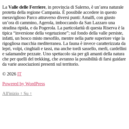
Salta
La
Valle delle Ferriere
, in provincia di Salerno, è un’area naturale
al
protetta della regione Campania. È possibile accedere in questo
contenuto
meraviglioso Parco attraverso diversi punti: Amalfi, con giusto
un’ora di cammino, Agerola, imboccando da San Lazzaro una
stradina ripida, e da Pogerola. La particolarità di questa Riserva è la
tipica “inversione della vegetazione”; sul fondo della valle persiste,
infatti, un bosco misto mesofilo, mentre nella parte superiore vige la
rigogliosa macchia mediterranea. La fauna è invece caratterizzata da
lepri, volpi, cinghiali e tassi, ma anche tordi sassello, merli, cardellini
e salamandre pezzate. Uno spettacolo sia per gli amanti della natura
che per quelli del trekking, che avranno la possibilità di farsi guidare
da varie associazioni presenti sul territorio.
© 2026
IT
Powered by WordPress
All'inizio
↑
Su
↑