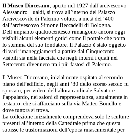
Salta
Il Museo Diocesano
, aperto nel 1927 dall’arcivescovo
al
Alessandro Lualdi, si trova all’interno del Palazzo
contenuto
Arcivescovile di Palermo voluto, a metà del ‘400
dall’arcivescovo Simone Beccadelli di Bologna.
Dell’impianto quattrocentesco rimangono ancora oggi
visibili alcuni elementi gotici come il portale che porta
lo stemma del suo fondatore. Il Palazzo è stato oggetto
di vari rimaneggiamenti a partire dal Cinquecento
visibili sia nella facciata che negli interni i quali nel
Settecento divennero tra i più fastosi di Palermo.
Il Museo Diocesano, inizialmente ospitato al secondo
piano dell’edificio, negli anni ’80 dello scorso secolo fu
spostato, per volere dell’allora cardinale Salvatore
Pappalardo, nei saloni di rappresentanza, attualmente in
restauro, che si affacciano sulla via Matteo Bonello e
dove tuttora si trova.
La collezione inizialmente comprendeva solo le sculture
presenti all’interno della Cattedrale prima che questa
subisse le trasformazioni dell’epoca rinascimentale per