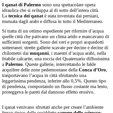
Salta
I qanat di Palermo
sono una spettacolare opera
al
idraulica che si sviluppa al di sotto dell’intera città.
contenuto
La
tecnica dei qanat
è stata inventata dai persiani,
mutuata dagli arabi e diffusa in tutto il Mediterraneo.
Si tratta di un ottimo espediente per rifornire d’acqua
quelle città che pativano un clima arido e mancavano di
sufficienti sorgenti. Sono dei veri e propri acquedotti
sotterranei: strette gallerie scavate per decine e decine di
chilometri dai
muqanni
, i maestri d’acqua arabi, nella
friabile calcarite, una roccia del Quaternario diffusissima
a
Palermo
. Queste gallerie, intercettando le falde
acquifere delle zone pedemontane della
Conca d’Oro
,
trasportavano l’acqua in città sfruttando una
leggerissima pendenza, inferire allo 0,5%. Questo tipo
di pendenza, comportando un flusso costante ma lento,
proteggeva le pareti dal dannoso effetto erosivo.
I qanat venivano sfruttati anche per creare l’ambiente
fresco tipico delle cosiddette
camere dello scirocco
: