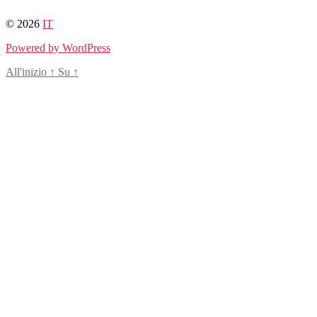
Salta
al
© 2026
IT
contenuto
Powered by WordPress
All'inizio
↑
Su
↑