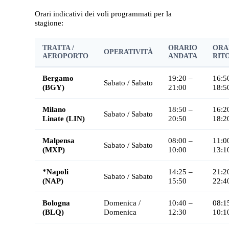
Orari indicativi dei voli programmati per la
stagione:
TRATTA /
ORARIO
ORA
OPERATIVITÀ
AEROPORTO
ANDATA
RIT
Bergamo
19:20 –
16:5
Sabato / Sabato
(BGY)
21:00
18:5
Milano
18:50 –
16:2
Sabato / Sabato
Linate (LIN)
20:50
18:2
Malpensa
08:00 –
11:0
Sabato / Sabato
(MXP)
10:00
13:1
*Napoli
14:25 –
21:2
Sabato / Sabato
(NAP)
15:50
22:4
Bologna
Domenica /
10:40 –
08:1
(BLQ)
Domenica
12:30
10:1