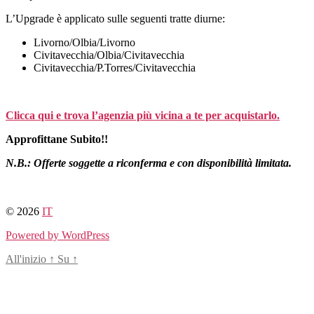
L’Upgrade è applicato sulle seguenti tratte diurne:
Livorno/Olbia/Livorno
Civitavecchia/Olbia/Civitavecchia
Civitavecchia/P.Torres/Civitavecchia
Clicca qui e trova l’agenzia più vicina a te per acquistarlo
.
Approfittane Subito!!
N.B.: Offerte soggette a riconferma e con disponibilità limitata.
© 2026
IT
Powered by WordPress
All'inizio
↑
Su
↑