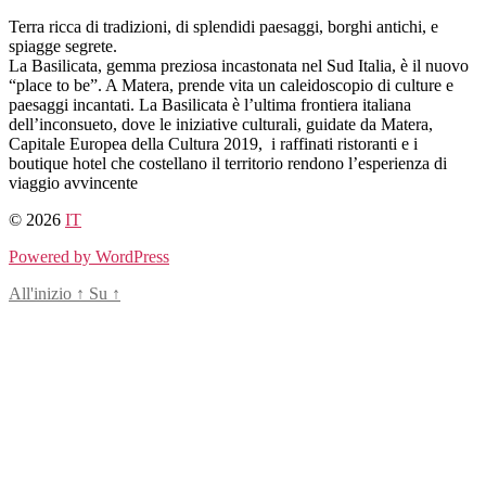
Salta
Terra ricca di tradizioni, di splendidi paesaggi, borghi antichi, e
al
spiagge segrete.
contenuto
La Basilicata, gemma preziosa incastonata nel Sud Italia, è il nuovo
“place to be”. A Matera, prende vita un caleidoscopio di culture e
paesaggi incantati. La Basilicata è l’ultima frontiera italiana
dell’inconsueto, dove le iniziative culturali, guidate da Matera,
Capitale Europea della Cultura 2019, i raffinati ristoranti e i
boutique hotel che costellano il territorio rendono l’esperienza di
viaggio avvincente
© 2026
IT
Powered by WordPress
All'inizio
↑
Su
↑