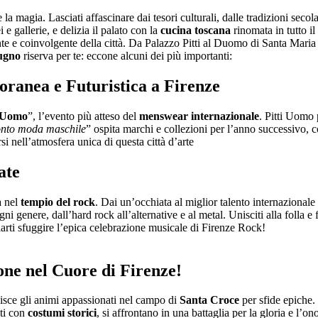
e la magia. Lasciati affascinare dai tesori culturali, dalle tradizioni sec
 e gallerie, e delizia il palato con la
cucina toscana
rinomata in tutto i
te e coinvolgente della città. Da Palazzo Pitti al Duomo di Santa Maria
ugno
riserva per te: eccone alcuni dei più importanti:
ranea e Futuristica a Firenze
i Uomo
”, l’evento più atteso del
menswear internazionale
. Pitti Uomo
onto moda maschile
” ospita marchi e collezioni per l’anno successivo, c
i nell’atmosfera unica di questa città d’arte
ate
a nel
tempio del rock
. Dai un’occhiata al miglior talento internazional
gni genere, dall’hard rock all’alternative e al metal. Unisciti alla folla 
arti sfuggire l’epica celebrazione musicale di Firenze Rock!
ione nel Cuore di Firenze!
isce gli animi appassionati nel campo di
Santa Croce
per sfide epiche
iti con
costumi storici
, si affrontano in una battaglia per la gloria e l’on