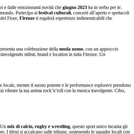
olari e dalle emozionanti novità che
giugno 2023
ha in serbo per te.
l mondo. Partecipa ai
festival culturali
, concerti all’aperto e spettacoli
 del Fiore,
Firenze
ti regalerà esperienze indimenticabili che
 presenta una celebrazione della
moda uomo
, con un approccio
oinvolgendo stilisti, brand e location in tutta Firenze. Un
e e locale, mentre il suono potente e le performance esplosive prendono
e fai vibrare la tua anima rock’n’roll con la musica travolgente. Cibo,
. Un
mix di calcio, rugby e wrestling
, questo sport unico incanta gli
ore. I tifosi si accalcano sulle tribune, sostenendo le squadre locali con