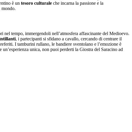
rentino è un
tesoro culturale
che incarna la passione e la
al mondo.
tori nel tempo, immergendoli nell’atmosfera affascinante del Medioevo.
ntillanti
, i partecipanti si sfidano a cavallo, cercando di centrare il
referiti. I tamburini rullano, le bandiere sventolano e l’emozione è
ere un’esperienza unica, non puoi perderti la Giostra del Saracino ad