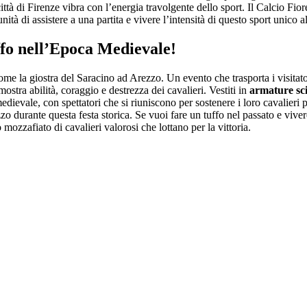
città di Firenze vibra con l’energia travolgente dello sport. Il Calcio Fio
unità di assistere a una partita e vivere l’intensità di questo sport unico 
ffo nell’Epoca Medievale!
ome la giostra del Saracino ad Arezzo. Un evento che trasporta i visita
tra abilità, coraggio e destrezza dei cavalieri. Vestiti in
armature sci
ievale, con spettatori che si riuniscono per sostenere i loro cavalieri p
zzo durante questa festa storica. Se vuoi fare un tuffo nel passato e viv
mozzafiato di cavalieri valorosi che lottano per la vittoria.