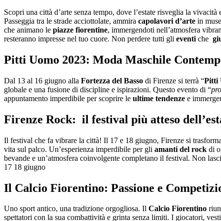
Salta
Scopri una città d’arte senza tempo, dove l’estate risveglia la vivacità 
al
Passeggia tra le strade acciottolate, ammira
capolavori d’arte
in musei
contenuto
che animano le
piazze fiorentine
, immergendoti nell’atmosfera vibran
resteranno impresse nel tuo cuore. Non perdere tutti gli
eventi
che
gi
Pitti Uomo 2023: Moda Maschile Contempo
Dal 13 al 16 giugno alla
Fortezza del Basso
di Firenze si terrà “
Pitt
globale e una fusione di discipline e ispirazioni. Questo evento di “
pr
appuntamento imperdibile per scoprire le
ultime tendenze
e immergers
Firenze Rock: il festival più atteso dell’est
Il festival che fa vibrare la città! Il 17 e 18 giugno, Firenze si trasform
vita sul palco. Un’esperienza imperdibile per gli
amanti del rock
di o
bevande e un’atmosfera coinvolgente completano il festival. Non lasci
17 18 giugno
Il Calcio Fiorentino: Passione e Competiz
Uno sport antico, una tradizione orgogliosa. Il
Calcio Fiorentino
riun
spettatori con la sua combattività e grinta senza limiti. I giocatori, vest