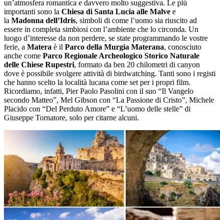
un’atmosfera romantica e davvero molto suggestiva. Le più
importanti sono la
Chiesa di Santa Lucia alle Malve
e
la
Madonna dell’Idris
, simboli di come l’uomo sia riuscito ad
essere in completa simbiosi con l’ambiente che lo circonda. Un
luogo d’interesse da non perdere, se state programmando le vostre
ferie, a
Matera
è il
Parco della Murgia Materana
, conosciuto
anche come
Parco Regionale Archeologico Storico Naturale
delle Chiese Rupestri
, formato da ben 20 chilometri di canyon
dove è possibile svolgere attività di birdwatching. Tanti sono i registi
che hanno scelto la località lucana come set per i propri film.
Ricordiamo, infatti, Pier Paolo Pasolini con il suo “Il Vangelo
secondo Matteo”, Mel Gibson con “La Passione di Cristo”, Michele
Placido con “Del Perduto Amore” e “L’uomo delle stelle” di
Giuseppe Tornatore, solo per citarne alcuni.