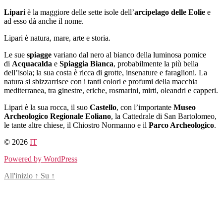
Salta
Lipari
è la maggiore delle sette isole dell’
arcipelago delle Eolie
e
al
ad esso dà anche il nome.
contenuto
Lipari è natura, mare, arte e storia.
Le sue
spiagge
variano dal nero al bianco della luminosa pomice
di
Acquacalda
e
Spiaggia Bianca
, probabilmente la più bella
dell’isola; la sua costa è ricca di grotte, insenature e faraglioni. La
natura si sbizzarrisce con i tanti colori e profumi della macchia
mediterranea, tra ginestre, eriche, rosmarini, mirti, oleandri e capperi.
Lipari è la sua rocca, il suo
Castello
, con l’importante
Museo
Archeologico Regionale Eoliano
, la Cattedrale di San Bartolomeo,
le tante altre chiese, il Chiostro Normanno e il
Parco Archeologico
.
© 2026
IT
Powered by WordPress
All'inizio
↑
Su
↑