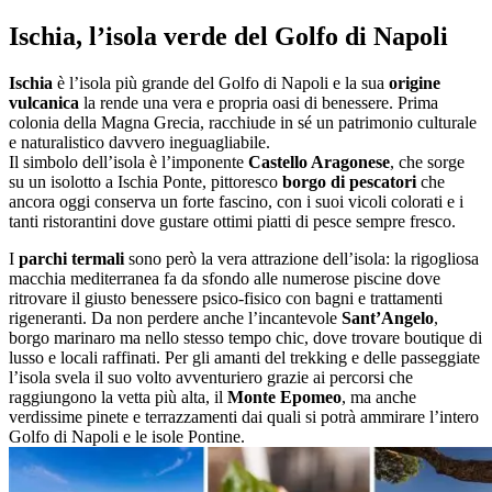
Salta
Ischia, l’isola verde del Golfo di Napoli
al
contenuto
Ischia
è l’isola più grande del Golfo di Napoli e la sua
origine
vulcanica
la rende una vera e propria oasi di benessere. Prima
colonia della Magna Grecia, racchiude in sé un patrimonio culturale
e naturalistico davvero ineguagliabile.
Il simbolo dell’isola è l’imponente
Castello Aragonese
, che sorge
su un isolotto a Ischia Ponte, pittoresco
borgo di pescatori
che
ancora oggi conserva un forte fascino, con i suoi vicoli colorati e i
tanti ristorantini dove gustare ottimi piatti di pesce sempre fresco.
I
parchi termali
sono però la vera attrazione dell’isola: la rigogliosa
macchia mediterranea fa da sfondo alle numerose piscine dove
ritrovare il giusto benessere psico-fisico con bagni e trattamenti
rigeneranti. Da non perdere anche l’incantevole
Sant’Angelo
,
borgo marinaro ma nello stesso tempo chic, dove trovare boutique di
lusso e locali raffinati. Per gli amanti del trekking e delle passeggiate
l’isola svela il suo volto avventuriero grazie ai percorsi che
raggiungono la vetta più alta, il
Monte Epomeo
, ma anche
verdissime pinete e terrazzamenti dai quali si potrà ammirare l’intero
Golfo di Napoli e le isole Pontine.