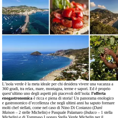
L’isola verde è la meta ideale per chi desidera vivere una vacanza a
360 gradi, tra relax, mare, montagna, terme e sapori. Ed è proprio
quest’ultimo uno degli aspetti più piacevoli dell’isola:
l’offerta
enogastronomica
è ricca e piena di storia! Un panorama enologico
e gastronomico d’eccellenza che negli ultimi anni ha saputo formare
molti chef stellati, come nel caso di Nino Di Costanzo (
Danì
Maison
– 2 stelle Michelin) e Pasquale Palamaro (
Indaco
– 1 stella
Michelin) e di Tommaso Luongo Stella Verde Michelin per il