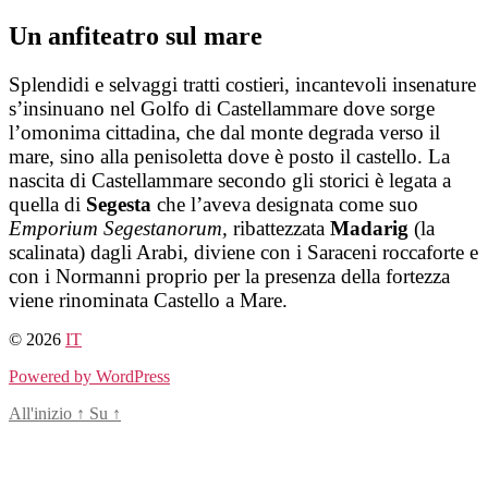
Salta
Un anfiteatro sul mare
al
contenuto
Splendidi e selvaggi tratti costieri, incantevoli insenature
s’insinuano nel Golfo di Castellammare dove sorge
l’omonima cittadina, che dal monte degrada verso il
mare, sino alla penisoletta dove è posto il castello. La
nascita di Castellammare secondo gli storici è legata a
quella di
Segesta
che l’aveva designata come suo
Emporium Segestanorum,
ribattezzata
Madarig
(la
scalinata) dagli Arabi, diviene con i Saraceni roccaforte e
con i Normanni proprio per la presenza della fortezza
viene rinominata Castello a Mare.
© 2026
IT
Powered by WordPress
All'inizio
↑
Su
↑