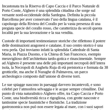
Salta
Incastonata tra la Riserva di Capo Caccia e il Parco Naturale di
al
Porto Conte, Alghero è una splendida cittadina che sorge sul
contenuto
versante nord-occidentale della Sardegna. Definita la piccola
Barcellona per aver conservato l’uso della lingua catalana, è il
capoluogo della Riviera del Corallo per la vasta presenza di una
pregiata specie del corallo rosso, che caratterizza da secoli questa
località per la sua lavorazione e la sua vendita.
Custode di importanti testimonianze storiche che riflettono il potere
delle dominazioni aragonesi e catalane, il suo centro storico è una
vera perla. Qui troviamo infatti la splendida Cattedrale di Santa
Maria, in Piazza Duomo, e la Chiesa di San Francesco, esempio
meraviglioso dell’architettura tardo-gotica e rinascimentale. Sempre
ad Alghero è presente una delle più importanti necropoli dell’intera
isola, la Necropoli di Anghelu Ruja di età preistorica e formata da 38
grotticelle, ma anche il Nuraghe di Palmavera, un parco
archeologico composto dall’unione di diverse torri.
Le sue spiagge nascono in paesaggi davvero incantevoli, e sono
celebri per l’atmosfera selvaggia e le acque sempre cristalline. Dal
punto di vista naturalistico Alghero offre, tra Capo Caccia e Porto
Conte, una biodiversità ricca e rigogliosa, con grotte nascoste e
tantissime specie faunistiche e floristiche. La tradizione
gastronomica non può non essere legata al mare, con i suoi sapori