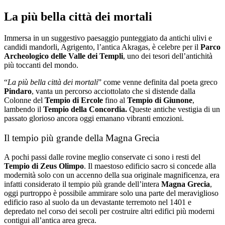
Salta
La più bella città dei mortali
al
contenuto
Immersa in un suggestivo paesaggio punteggiato da antichi ulivi e
candidi mandorli, Agrigento, l’antica Akragas, è celebre per il
Parco
Archeologico delle Valle dei Templi
, uno dei tesori dell’antichità
più toccanti del mondo.
“
La più bella città dei mortali
” come venne definita dal poeta greco
Pindaro
, vanta un percorso acciottolato che si distende dalla
Colonne del
Tempio di Ercole
fino al
Tempio di Giunone
,
lambendo il
Tempio della Concordia.
Queste antiche vestigia di un
passato glorioso ancora oggi emanano vibranti emozioni.
Il tempio più grande della Magna Grecia
A pochi passi dalle rovine meglio conservate ci sono i resti del
Tempio di Zeus Olimpo
. Il maestoso edificio sacro si concede alla
modernità solo con un accenno della sua originale magnificenza, era
infatti considerato
il tempio più grande dell’intera
Magna Grecia
,
oggi purtroppo è possibile ammirare solo una parte del meraviglioso
edificio raso al suolo da un devastante terremoto nel 1401 e
depredato nel corso dei secoli per costruire altri edifici più moderni
contigui all’antica area greca.