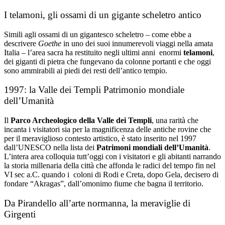
I telamoni, gli ossami di un gigante scheletro antico
Simili agli ossami di un gigantesco scheletro – come ebbe a
descrivere
Goethe
in uno dei suoi innumerevoli viaggi nella amata
Italia – l’area sacra ha restituito negli ultimi anni enormi
telamoni
,
dei giganti di pietra che fungevano da colonne portanti e che oggi
sono ammirabili ai piedi dei resti dell’antico tempio.
1997: la Valle dei Templi Patrimonio mondiale
dell’Umanità
Il
Parco Archeologico della Valle dei Templi
, una rarità che
incanta i visitatori sia per la magnificenza delle antiche rovine che
per il meraviglioso contesto artistico, è stato inserito nel 1997
dall’UNESCO nella lista dei
Patrimoni mondiali dell’Umanità
.
L’intera area colloquia tutt’oggi con i visitatori e gli abitanti narrando
la storia millenaria della città che affonda le radici del tempo fin nel
VI sec a.C. quando i coloni di Rodi e Creta, dopo Gela, decisero di
fondare “Akragas”, dall’omonimo fiume che bagna il territorio.
Da Pirandello all’arte normanna, la meraviglie di
Girgenti