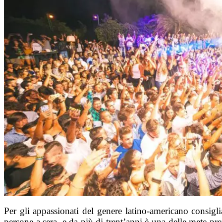
Per gli appassionati del genere latino-americano consigl
persone a sera, e da più di trent’anni è una delle mete pref