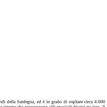
ndi della Sardegna, ed è in grado di ospitare circa 4.000
le interne che propongono stili musicali diversi tra loro. Il