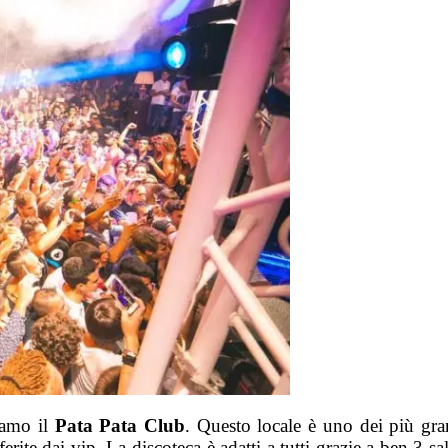
iamo il
Pata Pata Club
. Questo locale è uno dei più gra
erite dai vip. La discoteca è adatti a tutti grazie a ben 3 sa