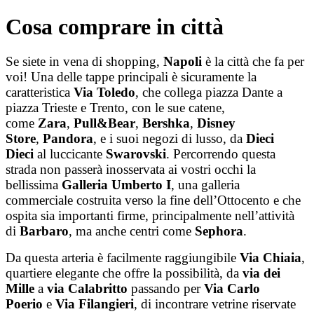
Salta
Cosa comprare in città
al
contenuto
Se siete in vena di shopping,
Napoli
è la città che fa per
voi! Una delle tappe principali è sicuramente la
caratteristica
Via Toledo
, che collega piazza Dante a
piazza Trieste e Trento, con le sue catene,
come
Zara
,
Pull&Bear
,
Bershka
,
Disney
Store
,
Pandora
, e i suoi negozi di lusso, da
Dieci
Dieci
al luccicante
Swarovski
. Percorrendo questa
strada non passerà inosservata ai vostri occhi la
bellissima
Galleria Umberto I
, una galleria
commerciale costruita verso la fine dell’Ottocento e che
ospita sia importanti firme, principalmente nell’attività
di
Barbaro
, ma anche centri come
Sephora
.
Da questa arteria è facilmente raggiungibile
Via Chiaia
,
quartiere elegante che offre la possibilità, da
via dei
Mille
a
via Calabritto
passando per
Via Carlo
Poerio
e
Via Filangieri
, di incontrare vetrine riservate