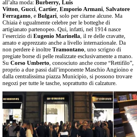
all’alta moda:
Burberry,
Luis
Vitton
,
Gucci
,
Cartier
,
Emporio Armani
,
Salvatore
Ferragamo
, e
Bulgari
, solo per citarne alcune. Ma
Chiaia è ugualmente celebre per le botteghe di
artigianato partenopeo. Qui, infatti, nel 1914 nasce
l’esercizio di
Eugenio Marinella
, il re delle cravatte,
amato e apprezzato anche a livello internazionale. Da
non perdere è inoltre
Tramontano
, uno scrigno di
pregiate borse di pelle realizzate esclusivamente a mano.
Su
Corso Umberto
, conosciuto anche come “Rettifilo”,
proprio a due passi dall’imponente Maschio Angioino e
dalla centralissima piazza Municipio, si possono trovare
negozi per tutte le tasche, soprattutto di calzature.