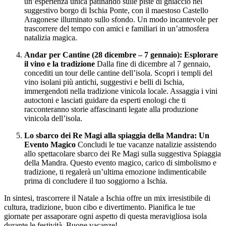
un’esperienza unica patinando sulle piste di ghiaccio nel
suggestivo borgo di Ischia Ponte, con il maestoso Castello
Aragonese illuminato sullo sfondo. Un modo incantevole per
trascorrere del tempo con amici e familiari in un’atmosfera
natalizia magica.
Andar per Cantine (28 dicembre – 7 gennaio): Esplorare
il vino e la tradizione
Dalla fine di dicembre al 7 gennaio,
concediti un tour delle cantine dell’isola. Scopri i templi del
vino isolani più antichi, suggestivi e belli di Ischia,
immergendoti nella tradizione vinicola locale. Assaggia i vini
autoctoni e lasciati guidare da esperti enologi che ti
racconteranno storie affascinanti legate alla produzione
vinicola dell’isola.
Lo sbarco dei Re Magi alla spiaggia della Mandra: Un
Evento Magico
Concludi le tue vacanze natalizie assistendo
allo spettacolare sbarco dei Re Magi sulla suggestiva Spiaggia
della Mandra. Questo evento magico, carico di simbolismo e
tradizione, ti regalerà un’ultima emozione indimenticabile
prima di concludere il tuo soggiorno a Ischia.
In sintesi, trascorrere il Natale a Ischia offre un mix irresistibile di
cultura, tradizione, buon cibo e divertimento. Pianifica le tue
giornate per assaporare ogni aspetto di questa meravigliosa isola
durante le festività. Buone vacanze!