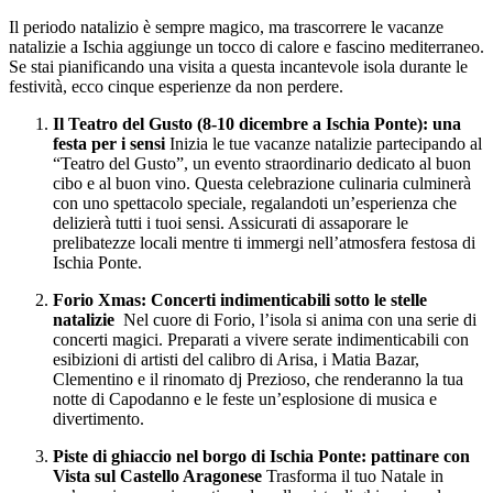
Salta
Il periodo natalizio è sempre magico, ma trascorrere le vacanze
al
natalizie a Ischia aggiunge un tocco di calore e fascino mediterraneo.
contenuto
Se stai pianificando una visita a questa incantevole isola durante le
festività, ecco cinque esperienze da non perdere.
Il Teatro del Gusto (8-10 dicembre a Ischia Ponte): una
festa per i sensi
Inizia le tue vacanze natalizie partecipando al
“Teatro del Gusto”, un evento straordinario dedicato al buon
cibo e al buon vino. Questa celebrazione culinaria culminerà
con uno spettacolo speciale, regalandoti un’esperienza che
delizierà tutti i tuoi sensi. Assicurati di assaporare le
prelibatezze locali mentre ti immergi nell’atmosfera festosa di
Ischia Ponte.
Forio Xmas: Concerti indimenticabili sotto le stelle
natalizie
Nel cuore di Forio, l’isola si anima con una serie di
concerti magici. Preparati a vivere serate indimenticabili con
esibizioni di artisti del calibro di Arisa, i Matia Bazar,
Clementino e il rinomato dj Prezioso, che renderanno la tua
notte di Capodanno e le feste un’esplosione di musica e
divertimento.
Piste di ghiaccio nel borgo di Ischia Ponte: pattinare con
Vista sul Castello Aragonese
Trasforma il tuo Natale in