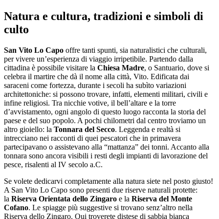
Salta
Natura e cultura, tradizioni e simboli di
al
culto
contenuto
San Vito Lo Capo
offre tanti spunti, sia naturalistici che culturali,
per vivere un’esperienza di viaggio irripetibile. Partendo dalla
cittadina è possibile visitare la
Chiesa Madre
, o Santuario, dove si
celebra il martire che dà il nome alla città, Vito. Edificata dai
saraceni come fortezza, durante i secoli ha subìto variazioni
architettoniche: si possono trovare, infatti, elementi militari, civili e
infine religiosi. Tra nicchie votive, il bell’altare e la torre
d’avvistamento, ogni angolo di questo luogo racconta la storia del
paese e del suo popolo. A pochi chilometri dal centro troviamo un
altro gioiello: la
Tonnara del Secco
. Leggenda e realtà si
intrecciano nei racconti di quei pescatori che in primavera
partecipavano o assistevano alla “mattanza” dei tonni. Accanto alla
tonnara sono ancora visibili i resti degli impianti di lavorazione del
pesce, risalenti al IV secolo a.C.
Se volete dedicarvi completamente alla natura siete nel posto giusto!
A San Vito Lo Capo sono presenti due riserve naturali protette:
la
Riserva Orientata dello Zingaro
e la
Riserva del Monte
Cofano
. Le spiagge più suggestive si trovano senz’altro nella
Riserva dello Zingaro. Qui troverete distese di sabbia bianca